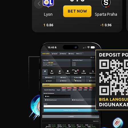
Previous
BET NOW
BET 
 Sturm
Slovan
Fenerbahce
Graz
Bratislava
.5
0.95
0.5
0.87
0.5
0.83