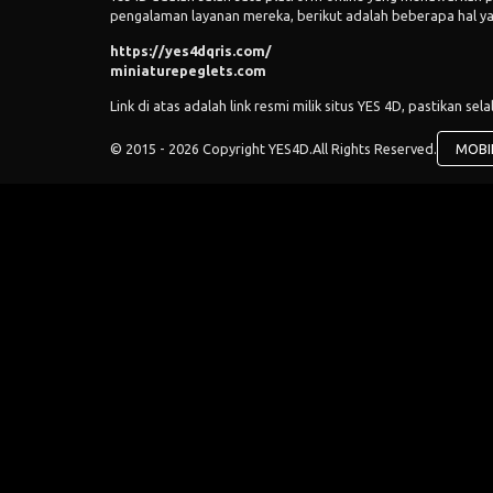
Yes4D
adalah salah satu platform online yang menawarkan pe
pengalaman layanan mereka, berikut adalah beberapa hal ya
https://yes4dqris.com/
miniaturepeglets.com
Link di atas adalah link resmi milik situs YES 4D, pastikan sela
© 2015 - 2026 Copyright YES4D.
All Rights Reserved.
MOBI