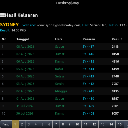
Desktop
Wap
Hasil Keluaran
SYDNEY
Website:
www.sydneypoolstoday.com
, Hari:
Setiap Hari
, Tutup:
13:15
Result:
14:00 WIB
No
Tanggal
Hari
Pasaran
Result
1
08 Aug 2026
Sabtu
SY - 417
2413
2
07 Aug 2026
Jumat
SY - 416
0158
3
06 Aug 2026
Kamis
SY - 415
4816
4
05 Aug 2026
Rabu
SY - 414
6199
5
04 Aug 2026
Selasa
SY - 413
2448
6
03 Aug 2026
Senin
SY - 412
7037
7
02 Aug 2026
Minggu
SY - 411
9135
8
01 Aug 2026
Sabtu
SY - 410
8587
9
31 Jul 2026
Jumat
SY - 409
7801
10
30 Jul 2026
Kamis
SY - 408
9057
First
1
2
3
4
5
6
7
8
9
10
11
12
13
14
15