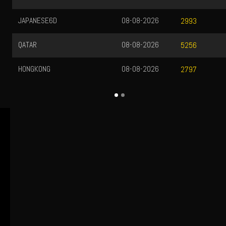
JAPANESE6D
08-08-2026
2993
QATAR
08-08-2026
5256
HONGKONG
08-08-2026
2797