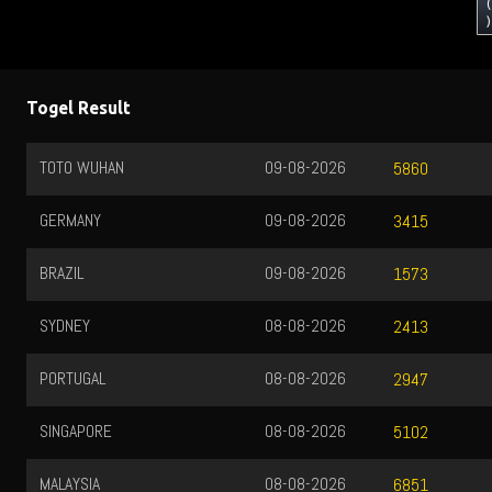
(
)
Togel Result
TOTO WUHAN
09-08-2026
5860
GERMANY
09-08-2026
3415
BRAZIL
09-08-2026
1573
SYDNEY
08-08-2026
2413
PORTUGAL
08-08-2026
2947
SINGAPORE
08-08-2026
5102
MALAYSIA
08-08-2026
6851