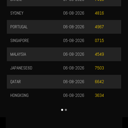
SYDNEY
06-08-2026
4816
PORTUGAL
06-08-2026
4967
SINGAPORE
05-08-2026
0715
MALAYSIA
06-08-2026
4549
JAPANESE6D
06-08-2026
7503
QATAR
06-08-2026
6642
HONGKONG
06-08-2026
3634