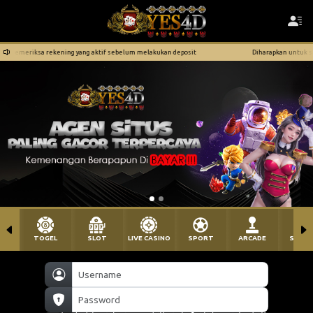
memeriksa rekening yang aktif sebelum melakukan deposit
Diharapkan untuk sela
TOGEL
SLOT
LIVE CASINO
SPORT
ARCADE
SABU